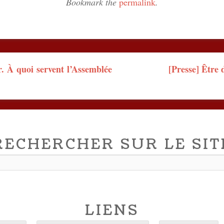
Bookmark the
permalink
.
n
r. À quoi servent l’Assemblée
[Presse] Être 
RECHERCHER SUR LE SIT
LIENS