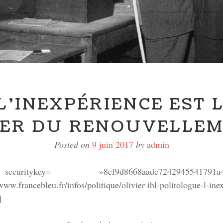
 L’INEXPÉRIENCE EST L
ER DU RENOUVELLE
Posted on
9 juin 2017
by
admin
securitykey= »8ef9d8668aadc72429455417
eu.fr/infos/politique/olivier-ihl-politologue-l-inexper
]