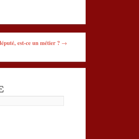
député, est-ce un métier ?
→
E