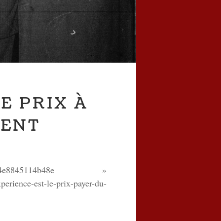
E PRIX À
MENT
91a4e8845114b48e »
ience-est-le-prix-payer-du-