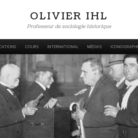
OLIVIER IHL
Professeur de sociologie historique
CATIONS
COURS
INTERNATIONAL
MÉDIAS
ICONOGRAPHI