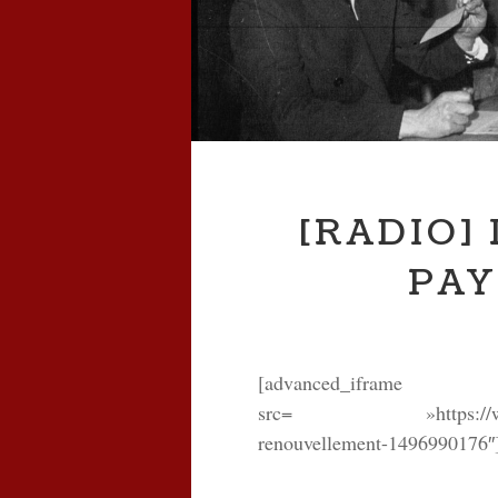
[RADIO]
PAY
[advanced_iframe 
src= »https://www.francebl
renouvellement-1496990176″