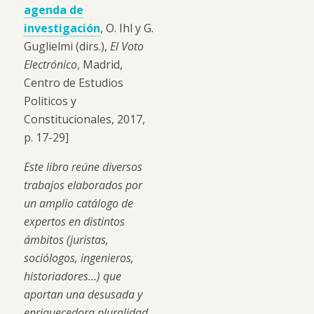
agenda de
investigaci
ó
n
, O. Ihl y G.
Guglielmi (dirs.),
El Voto
Electr
ó
nico
, Madrid,
Centro de Estudios
Politicos y
Constitucionales, 2017,
p. 17-29]
Este libro reúne diversos
trabajos elaborados por
un amplio catálogo de
expertos en distintos
ámbitos (juristas,
sociólogos, ingenieros,
historiadores…) que
aportan una desusada y
enriquecedora pluralidad