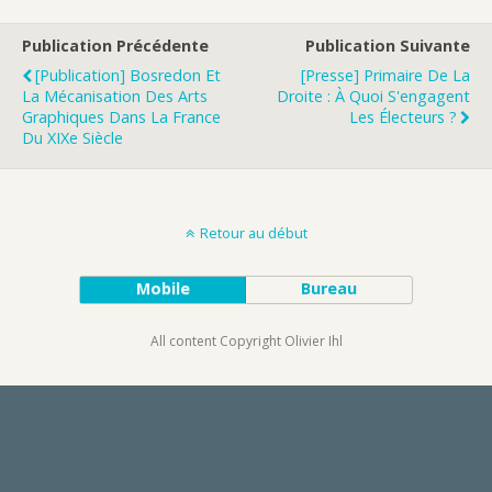
Publication Précédente
Publication Suivante
[Publication] Bosredon Et
[Presse] Primaire De La
La Mécanisation Des Arts
Droite : À Quoi S'engagent
Graphiques Dans La France
Les Électeurs ?
Du XIXe Siècle
Retour au début
Mobile
Bureau
All content Copyright Olivier Ihl