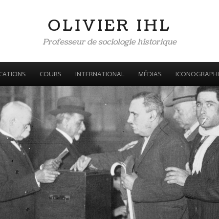
OLIVIER IHL
Professeur de sociologie historique
CATIONS
COURS
INTERNATIONAL
MÉDIAS
ICONOGRAPHI