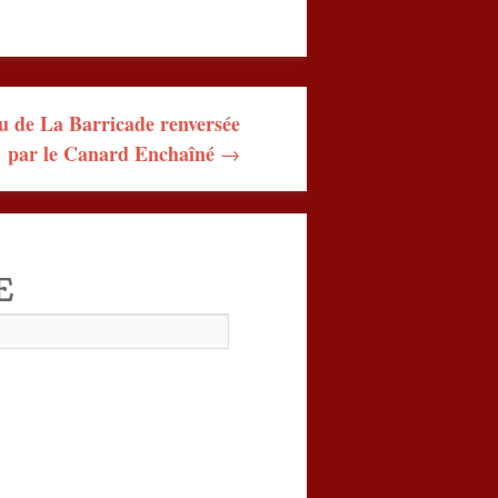
u de La Barricade renversée
par le Canard Enchaîné
→
E