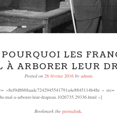
] POURQUOI LES FRAN
L À ARBORER LEUR D
Posted on
26 février 2016
by
admin
ey= »8ef9d8668aadc7242945541791a4e8845114b48e » src= »ht
s-du-mal-a-arborer-leur-drapeau.1026735.29336.html »]
Bookmark the
permalink
.