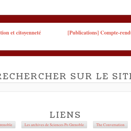
n
ion et citoyenneté
[Publications] Compte-rend
RECHERCHER SUR LE SIT
LIENS
Grenoble
Les archives de Sciences Po Grenoble
The Conversation