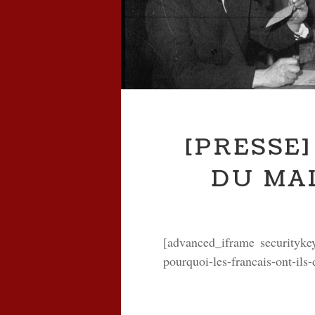
[PRESSE
DU MA
[advanced_iframe securityk
pourquoi-les-francais-ont-il