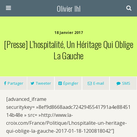
Olivier Ihl
18 Janvier 2017
[Presse] L’hospitalité, Un Héritage Qui Oblige
La Gauche
Partager
Tweeter
Épingler
E-mail
SMS
[advanced_iframe
securitykey= »8ef9d8668aadc7242945541791a4e88451
14b48e » src= »http://www.la-
croix.com/France/Politique/Lhospitalite-un-heritage-
qui-oblige-la-gauche-2017-01-18-1200818042″]