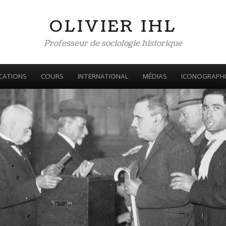
OLIVIER IHL
Professeur de sociologie historique
CATIONS
COURS
INTERNATIONAL
MÉDIAS
ICONOGRAPHI