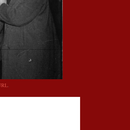
 URL
.