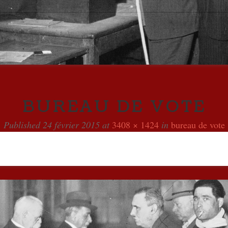
BUREAU DE VOTE
Published
24 février 2015
at
3408 × 1424
in
bureau de vote