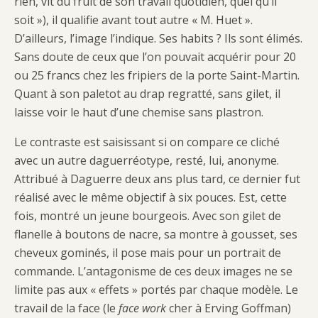
rien, vit du fruit de son travail quotidien, quel qu’il
soit
»), il qualifie avant tout autre « M. Huet ».
D’ailleurs, l’image l’indique. Ses habits ? Ils sont élimés.
Sans doute de ceux que l’on pouvait acquérir pour 20
ou 25 francs chez les fripiers de la porte Saint-Martin.
Quant à son paletot au drap regratté, sans gilet, il
laisse voir le haut d’une chemise sans plastron.
Le contraste est saisissant si on compare ce cliché
avec un autre daguerréotype, resté, lui, anonyme.
Attribué à Daguerre deux ans plus tard, ce dernier fut
réalisé avec le même objectif à six pouces. Est, cette
fois, montré un jeune bourgeois. Avec son gilet de
flanelle à boutons de nacre, sa montre à gousset, ses
cheveux gominés, il pose mais pour un portrait de
commande. L’antagonisme de ces deux images ne se
limite pas aux « effets » portés par chaque modèle. Le
travail de la face (le
face work
cher à Erving Goffman)