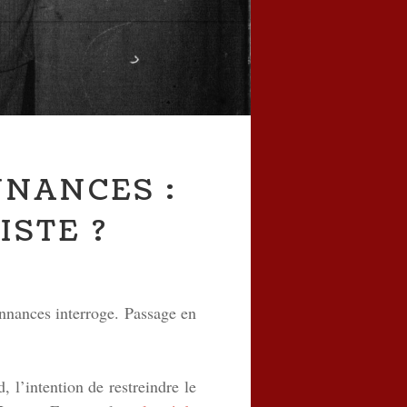
NNANCES :
STE ?
onnances interroge. Passage en
 l’intention de restreindre le