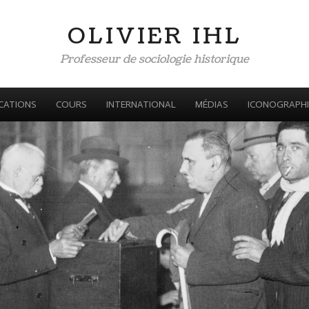
OLIVIER IHL
Professeur de sociologie historique
CATIONS
COURS
INTERNATIONAL
MÉDIAS
ICONOGRAPHI