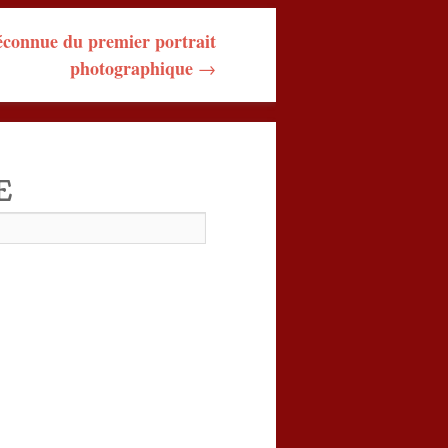
méconnue du premier portrait
photographique
→
E